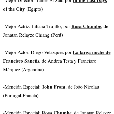
In the Last Days
-Mejor Director: Tamer El Said por
of the City
(Egipto)
Rosa Chumbe
-Mejor Actriz: Liliana Trujillo, por
, de
Jonatan Relayze Chiang (Perú)
La larga noche de
-Mejor Actor: Diego Velazquez por
Francisco Sanctis
, de Andrea Testa y Francisco
Márquez (Argentina)
John From
-Mención Especial:
, de João Nicolau
(Portugal-Francia)
Rosa Chumbe
-Mención Especial:
, de Jonatan Relayze