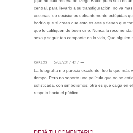
(que ridícula reseña de Diego Battle pues solo es un
central, para llevarlo a su transfiguración, no va m
escenas "de decisiones delirantemente estúpidas qu
bodrio que si creen que esto es arte y tienen que trat
que lo califiquen de buen cine. Nunca la recomenda
sexo y seguir tan campante en la vida, Que alguien m
5/03/2017 4:17
—
CARLOS
La fotografía me pareció excelente, fue lo que más v
tiempo. Pero no soporto una película que no se enti
sofisticada, con simbolismos; otra es que caiga en 
respeto hacia el público.
DEJÁ TU COMENTARIO