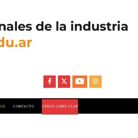
FACEBOOK
X
YOUTUBE
INSTAGRAM
,
LOS
CONTACTO
OTROS CINES CLUB