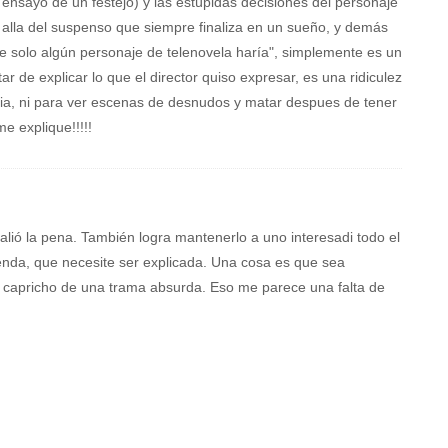
 ensayo de un festejo) y las estúpidas decisiones del personaje
as alla del suspenso que siempre finaliza en un sueño, y demás
e solo algún personaje de telenovela haría", simplemente es un
ar de explicar lo que el director quiso expresar, es una ridiculez
ria, ni para ver escenas de desnudos y matar despues de tener
e explique!!!!!
alió la pena. También logra mantenerlo a uno interesadi todo el
enda, que necesite ser explicada. Una cosa es que sea
el capricho de una trama absurda. Eso me parece una falta de