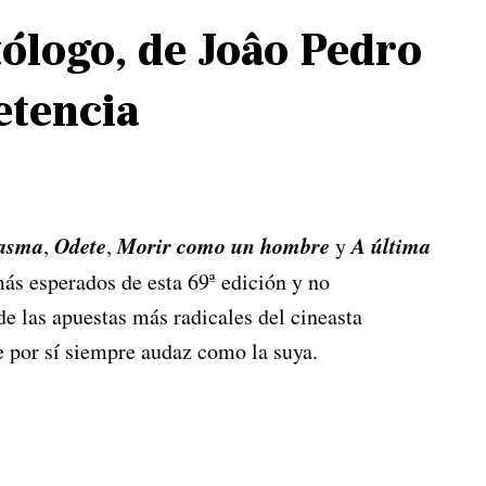
tólogo, de Joâo Pedro
etencia
asma
Odete
Morir como un hombre
A última
,
,
y
más esperados de esta 69ª edición y no
 de las apuestas más radicales del cineasta
e por sí siempre audaz como la suya.