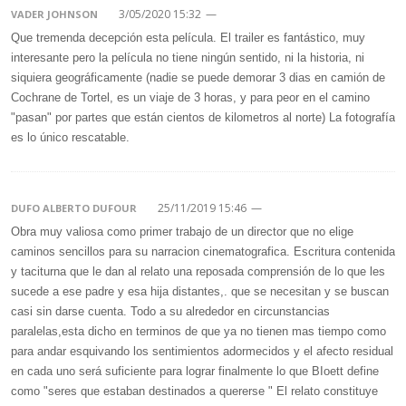
3/05/2020 15:32
—
VADER JOHNSON
Que tremenda decepción esta película. El trailer es fantástico, muy
interesante pero la película no tiene ningún sentido, ni la historia, ni
siquiera geográficamente (nadie se puede demorar 3 dias en camión de
Cochrane de Tortel, es un viaje de 3 horas, y para peor en el camino
"pasan" por partes que están cientos de kilometros al norte) La fotografía
es lo único rescatable.
25/11/2019 15:46
—
DUFO ALBERTO DUFOUR
Obra muy valiosa como primer trabajo de un director que no elige
caminos sencillos para su narracion cinematografica. Escritura contenida
y taciturna que le dan al relato una reposada comprensión de lo que les
sucede a ese padre y esa hija distantes,. que se necesitan y se buscan
casi sin darse cuenta. Todo a su alrededor en circunstancias
paralelas,esta dicho en terminos de que ya no tienen mas tiempo como
para andar esquivando los sentimientos adormecidos y el afecto residual
en cada uno será suficiente para lograr finalmente lo que BIoett define
como "seres que estaban destinados a quererse " El relato constituye