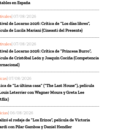
tables en España
tivales
| 07/08/2026
tival de Locarno 2026: Crítica de “Los días libres”,
ícula de Lucila Mariani (Cineasti del Presente)
tivales
| 07/08/2026
tival de Locarno 2026: Crítica de “Princesa Burro”,
ícula de Cristóbal León y Joaquín Cociña (Competencia
ernacional)
ticas
| 07/08/2026
tica de “La última casa” (“The Last House”), película
Louis Leterrier con Wagner Moura y Greta Lee
tflix)
icias
| 06/08/2026
alizó el rodaje de “Los Erizos”, película de Victoria
ardi con Pilar Gamboa y Daniel Hendler