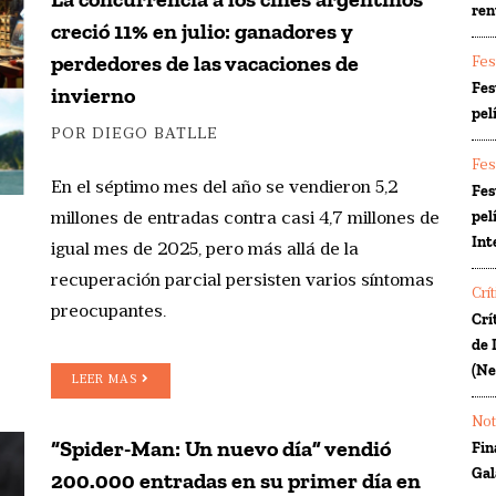
ren
creció 11% en julio: ganadores y
perdedores de las vacaciones de
Fes
Fes
invierno
pel
POR DIEGO BATLLE
Fes
En el séptimo mes del año se vendieron 5,2
Fes
pel
millones de entradas contra casi 4,7 millones de
Int
igual mes de 2025, pero más allá de la
recuperación parcial persisten varios síntomas
Crí
preocupantes.
Crí
de 
(Ne
LEER MAS
Not
“Spider-Man: Un nuevo día” vendió
Fin
Gal
200.000 entradas en su primer día en