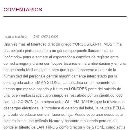
COMENTARIOS
7/01/2024 0:09
—
PABLO NUÑEZ
Una vez más el talentoso director griego YORGOS LANTHIMOS filma
una película perteneciente a un género que puede llamarse «cine
incómodo» porque somete al espectador a cambios de registro entre
comedia negra y drama con toques bizarros en la ambientación y en una
historia nada fácil de digerir, pero que logra imponerse a partir de la
humanidad del personaje central magníficamente interpretado por la
consagrada actriz EMMA STONE. La anécdota en un momento de
tiempo que mezcla pasado y futuro en LONDRES parte del suicido de
una joven embarazada cuyo cuerpo es rescatado por un científico loco
llamado GODWIN (el inmenso actor WILLEM DAFOE) que la revive con
descargas eléctricas, le introduce el cerebro del bebé, la bautiza BELLA
y la trata de educar como si fuera su hija. Puede esperarse desde este
planteo inicial una película bizarra y bastante rebuscada pero es allí
donde el talento de LANTHINOS como director y de STONE como actriz