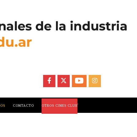
FACEBOOK
X
YOUTUBE
INSTAGRAM
,
LOS
CONTACTO
OTROS CINES CLUB