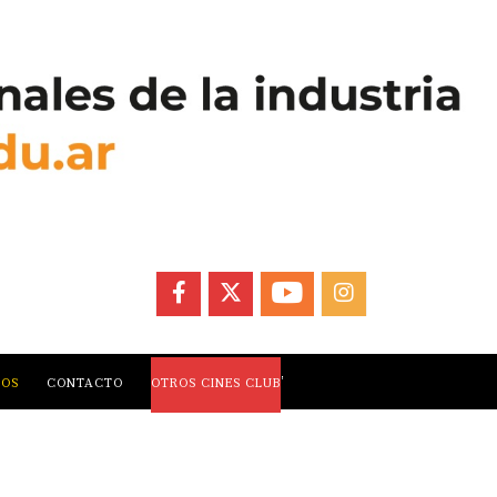
FACEBOOK
X
YOUTUBE
INSTAGRAM
,
LOS
CONTACTO
OTROS CINES CLUB