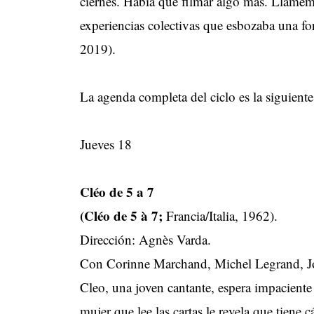
ciernes. Había que filmar algo más. Llamém
experiencias colectivas que esbozaba una f
2019).
La agenda completa del ciclo es la siguiente
Jueves 18
Cléo de 5 a 7
(Cléo de 5 à 7;
Francia/Italia, 1962).
Dirección: Agnès Varda.
Con Corinne Marchand, Michel Legrand, Jo
Cleo, una joven cantante, espera impacient
mujer que lee las cartas le revela que tiene 