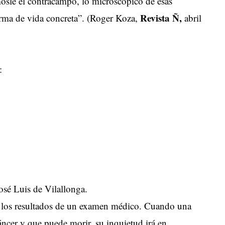
osle el contracampo, lo microscópico de esas
Revista Ñ,
orma de vida concreta”. (Roger Koza,
abril
:
sé Luis de Vilallonga.
e los resultados de un examen médico. Cuando una
cáncer y que puede morir, su inquietud irá en