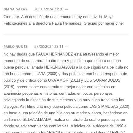
30/03/2024 23:20
—
DIANA GARAY
Cine arte. Aun después de una semana estoy conmovida. Muy!
Felicitaciones a la directora Paula Hernandez! Gracias por hacer cine!
27/03/2024 23:11
—
PABLO NUÑEZ
No hay dudas que PAULA HERNÁNDEZ está atravesando el mejor
momento de su carrera. La directora y guionista que debutó con una
buena película llamada HERENCIA(2001) a la que siguió una película no
tan buena como LLUVIA (2008) y dos películas con buena respuesta de
público y de crítica como UNA AMOR (2011) y LOS SONÁMBULOS
(2019), parece haber encontrado su mejor andar con películas en
apariencia pequeñas e historias centradas en pocos personajes
privilegiando la dirección de sus elencos y un muy buen trabajo en los
diálogos. Así filmó una muy buena película como LAS SIAMESAS(2020)
en base a una relación de una hija con su madre y ahora, basándose en
un libro de SELVA ALMADA, realiza un retrato de cuatro personajes en
donde se advierten varios conflictivas. A inicios de la década de 1990 el
misionero evangélico PEARSON (el excelente actor chileno ALFREDO