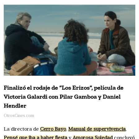
Finalizó el rodaje de “Los Erizos”, película de
Victoria Galardi con Pilar Gamboa y Daniel
Hendler
OtrosCines.com
La directora de
Cerro Bayo
,
Manual de supervivencia
,
Pensé que iba a haber fiesta
y
Amorosa Soledad
concluyó