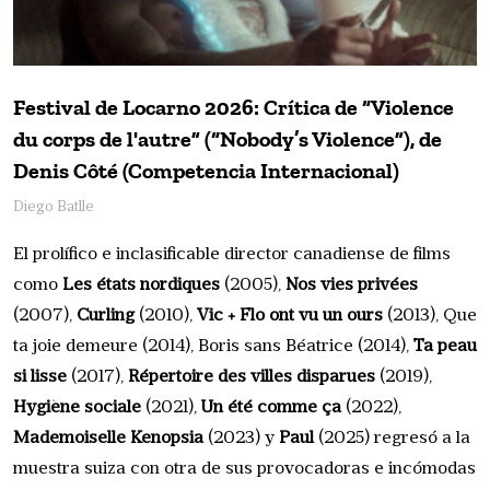
Festival de Locarno 2026: Crítica de “Violence
du corps de l'autre” (“Nobody’s Violence”), de
Denis Côté (Competencia Internacional)
Diego Batlle
El prolífico e inclasificable director canadiense de films
como
Les états nordiques
(2005), 
Nos vies privées
(2007), 
Curling
(2010), 
Vic + Flo ont vu un ours
(2013), Que 
ta joie demeure (2014), Boris sans Béatrice (2014),
Ta peau
si lisse
(2017), 
Répertoire des villes disparues
(2019), 
Hygiène sociale
(2021), 
Un été comme ça
(2022),
Mademoiselle Kenopsia
(2023) y 
Paul
(2025) regresó a la 
muestra suiza con otra de sus provocadoras e incómodas