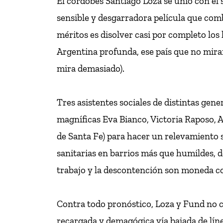
El cordobés Santiago Loza se unió con el 
sensible y desgarradora película que com
méritos es disolver casi por completo los 
Argentina profunda, ese país que no miram
mira demasiado).
Tres asistentes sociales de distintas gene
magníficas Eva Bianco, Victoria Raposo, A
de Santa Fe) para hacer un relevamiento s
sanitarias en barrios más que humildes, do
trabajo y la descontención son moneda co
Contra todo pronóstico, Loza y Fund no c
recargada y demagógica vía bajada de líne