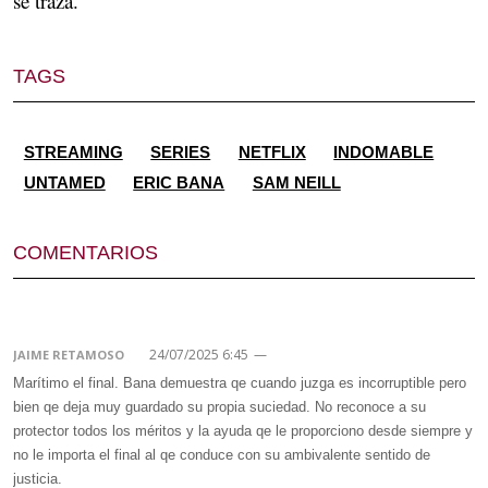
se traza.
TAGS
STREAMING
SERIES
NETFLIX
INDOMABLE
UNTAMED
ERIC BANA
SAM NEILL
COMENTARIOS
24/07/2025 6:45
—
JAIME RETAMOSO
Marítimo el final. Bana demuestra qe cuando juzga es incorruptible pero
bien qe deja muy guardado su propia suciedad. No reconoce a su
protector todos los méritos y la ayuda qe le proporciono desde siempre y
no le importa el final al qe conduce con su ambivalente sentido de
justicia.