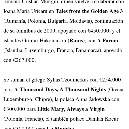
rumano Cristian Mungiu, quien vuelve a colaborar con
Tales from the Golden Age 3
Ioana Maria Uricaru en
(Rumanía, Polonia, Bulgaria, Moldavia), continuación
de su ómnibus de 2009, apoyado con €450.000; y el
Rams
A Favou
islandés Grimur Hakonarson (
), con
r
(Islandia, Luxemburgo, Francia, Dinamarca), apoyado
con €267.000.
Se suman el griego Syllas Tzoumerkas con €254.000
A Thousand Days, A Thousand Nights
para
(Grecia,
Luxemburgo, Chipre), la polaca Anna Jadowska con
Little Mary, Always a Virgin
€300.000 para
(Polonia, Francia), el también polaco Damian Kocur
La Manche
con €300.000 para