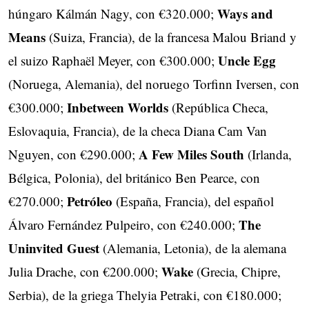
Ways and
húngaro Kálmán Nagy, con €320.000;
Means
(Suiza, Francia), de la francesa Malou Briand y
Uncle Egg
el suizo Raphaël Meyer, con €300.000;
(Noruega, Alemania), del noruego Torfinn Iversen, con
Inbetween Worlds
€300.000;
(República Checa,
Eslovaquia, Francia), de la checa Diana Cam Van
A Few Miles South
Nguyen, con €290.000;
(Irlanda,
Bélgica, Polonia), del británico Ben Pearce, con
Petróleo
€270.000;
(España, Francia), del español
The
Álvaro Fernández Pulpeiro, con €240.000;
Uninvited Guest
(Alemania, Letonia), de la alemana
Wake
Julia Drache, con €200.000;
(Grecia, Chipre,
Serbia), de la griega Thelyia Petraki, con €180.000;