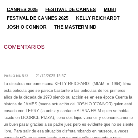
CANNES 2025
FESTIVAL DE CANNES
MUBI
FESTIVAL DE CANNES 2025
KELLY REICHARDT
JOSH O CONNOR
THE MASTERMIND
COMENTARIOS
21/12/2025 15:57
—
PABLO NUÑEZ
La directora norteamericana KELLY REICHARDT (MIAMI-n. 1964) filma
esta película que se parece bastante a las películas de los primeros
años de la década de 1970 siendo su acción es en esa época Cuenta la
historia de JAMES (buena actuación del JOSH O ‘CONNOR) quien está
casado con TERRY (la actriz y cantante ALANA HAIM quien se había
lucido en LICORICE PIZZA), tiene dos hijos varones y económicamente
un buen pasar gracias a su padre juez pero es evidente que no se siente
libre. Para salir de esa situación disfruta robando en museos, a veces
ayudado pOr su esposa hasta que se corta sólo y contrata a unos