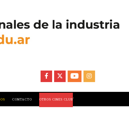
FACEBOOK
X
YOUTUBE
INSTAGRAM
,
LOS
CONTACTO
OTROS CINES CLUB