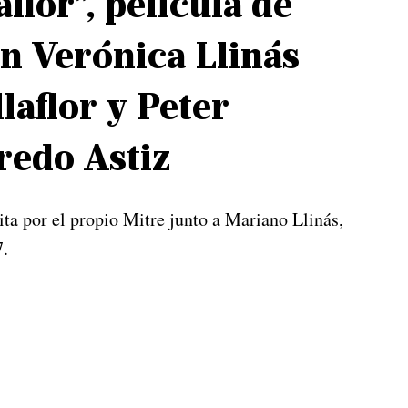
flor”, película de
n Verónica Llinás
aflor y Peter
redo Astiz
ita por el propio Mitre junto a Mariano Llinás,
7.