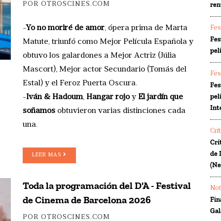
POR OTROSCINES.COM
ren
-
Yo no moriré de amor
, ópera prima de Marta
Fes
Fes
Matute, triunfó como Mejor Película Española y
pel
obtuvo los galardones a Mejor Actriz (Júlia
Mascort), Mejor actor Secundario (Tomás del
Fes
Estal) y el Feroz Puerta Oscura.
Fes
pel
-
Iván & Hadoum
,
Hangar rojo
y
El jardín que
Int
soñamos
obtuvieron varias distinciones cada
una.
Crí
Crí
de 
LEER MAS
(Ne
Toda la programación del D'A - Festival
Not
de Cinema de Barcelona 2026
Fin
Gal
POR OTROSCINES.COM