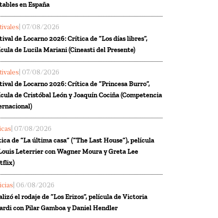
tables en España
tivales
| 07/08/2026
tival de Locarno 2026: Crítica de “Los días libres”,
ícula de Lucila Mariani (Cineasti del Presente)
tivales
| 07/08/2026
tival de Locarno 2026: Crítica de “Princesa Burro”,
ícula de Cristóbal León y Joaquín Cociña (Competencia
ernacional)
ticas
| 07/08/2026
tica de “La última casa” (“The Last House”), película
Louis Leterrier con Wagner Moura y Greta Lee
tflix)
icias
| 06/08/2026
alizó el rodaje de “Los Erizos”, película de Victoria
ardi con Pilar Gamboa y Daniel Hendler