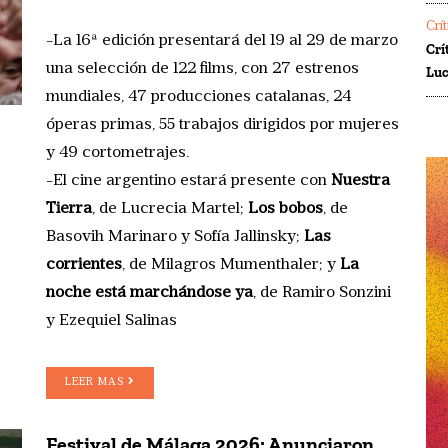
Crí
-La 16ª edición presentará del 19 al 29 de marzo
Crí
una selección de 122 films, con 27 estrenos
Luc
mundiales, 47 producciones catalanas, 24
óperas primas, 55 trabajos dirigidos por mujeres
y 49 cortometrajes.
-El cine argentino estará presente con
Nuestra
Tierra
, de Lucrecia Martel;
Los bobos
, de
Basovih Marinaro y Sofía Jallinsky;
Las
corrientes
, de Milagros Mumenthaler; y
La
noche está marchándose ya
, de Ramiro Sonzini
y Ezequiel Salinas
LEER MAS
Festival de Málaga 2026: Anunciaron