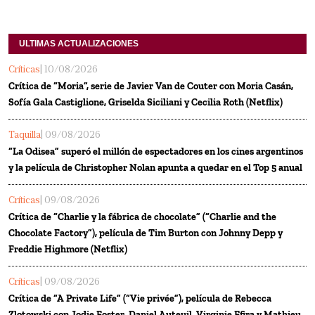
ULTIMAS ACTUALIZACIONES
Críticas
| 10/08/2026
Crítica de “Moria”, serie de Javier Van de Couter con Moria Casán,
Sofía Gala Castiglione, Griselda Siciliani y Cecilia Roth (Netflix)
Taquilla
| 09/08/2026
“La Odisea” superó el millón de espectadores en los cines argentinos
y la película de Christopher Nolan apunta a quedar en el Top 5 anual
Críticas
| 09/08/2026
Crítica de “Charlie y la fábrica de chocolate” (“Charlie and the
Chocolate Factory”), película de Tim Burton con Johnny Depp y
Freddie Highmore (Netflix)
Críticas
| 09/08/2026
Crítica de “A Private Life” (“Vie privée”), película de Rebecca
Zlotowski con Jodie Foster, Daniel Auteuil, Virginie Efira y Mathieu