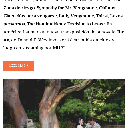
más reciente y notable film del talentoso director de
JSA:
Zona de riesgo
,
Sympathy for Mr. Vengeance
,
Oldboy:
Cinco días para vengarse
,
Lady Vengeance
,
Thirst
,
Lazos
perversos
,
The Handmaiden
y
Decision to Leave
. En
América Latina esta nueva transposición de la novela
The
Ax
, de Donald E. Westlake, será distribuida en cines y
luego en streaming por MUBI.
LEER MAS