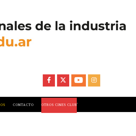
FACEBOOK
X
YOUTUBE
INSTAGRAM
,
LOS
CONTACTO
OTROS CINES CLUB