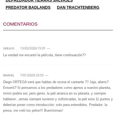
DEPREDADOR TIERRAS SALVAJES
PREDATOR BADLANDS
DAN TRACHTENBERG
COMENTARIOS
13/02/2026 15:01
—
SERGIO
La verdad me encantó la película, tiene continuación??
7/01/2026 23:55
—
MARIEL
Diego ORTEGA será que hablas de ozuna el cantante ?? Jaja, aliens?
Enserió? Si pensamos a los predadores como ajenos a nuestro planeta,
mmm podria ser, pero genio, la peli arranca en su planeta..y siempre
hablaron...armas siempre tuvieron y sofisticadas, la peli esta 11 puntos y
deberían poner como introducción: solo para entendidos, Predador: la
presa, me voló los pelos!!! Buenísimas!