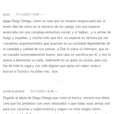
7/11/2025 16:40
—
ALEX
jajaja Diego Ortega, cómo se nota que no miraste ninguna película, ni
tenés idea de cómo es el universo de los yautja, son una especie
avanzada con una compleja estructura social, y si hablan,, y si armas de
fuego y espadas, y mucho más que eso, su especie es famosa por ser
cazadores experimentados que avanzan en su sociedad dependiendo de
la cantidad y calidad de sus presas, a Dek lo salva su hermano, que es
un cazador extremadamente bueno, pero que se sacrifica por él, y eso lo
anima a demostrar su valía. realmente no se quién es ozuna, pero soy
fan de toda la saga y vos sólo alguien que opina sin saber, anda a
buscar a Ozuna y no jodas vos.. bye.
6/11/2025 18:48
—
JHON ALDHAIR
Díganle al idiota de Diego Ortega que cierre el hocico, enserio ese idiota
cree que los predators son unos retrasados o que todas esas armas son
para sus cacerías y supervivencia y seguro no viste ningún cómic