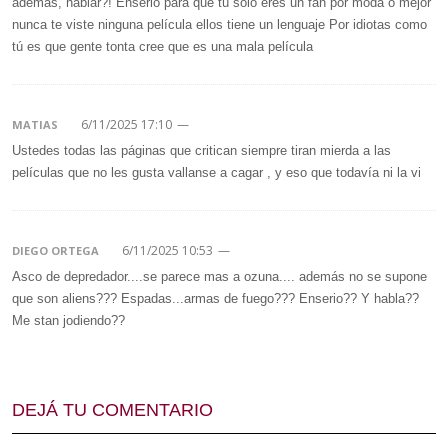
además, hablar?! Enserio para que tú solo eres un fan por moda o mejor
nunca te viste ninguna película ellos tiene un lenguaje Por idiotas como
tú es que gente tonta cree que es una mala película
6/11/2025 17:10
—
MATIAS
Ustedes todas las páginas que critican siempre tiran mierda a las
películas que no les gusta vallanse a cagar , y eso que todavía ni la vi
6/11/2025 10:53
—
DIEGO ORTEGA
Asco de depredador....se parece mas a ozuna.... además no se supone
que son aliens??? Espadas...armas de fuego??? Enserio?? Y habla??
Me stan jodiendo??
DEJÁ TU COMENTARIO