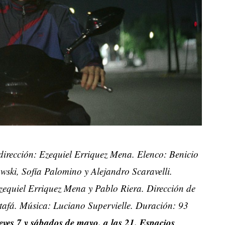
dirección: Ezequiel Erriquez Mena. Elenco: Benicio
owski, Sofía Palomino y Alejandro Scaravelli.
zequiel Erriquez Mena y Pablo Riera. Dirección de
afá. Música: Luciano Supervielle. Duración: 93
eves 7 y sábados de mayo. a las 21. Espacios