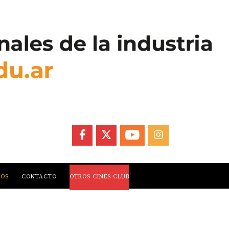
FACEBOOK
X
YOUTUBE
INSTAGRAM
,
LOS
CONTACTO
OTROS CINES CLUB