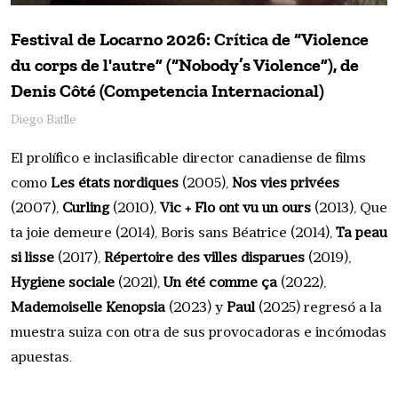
Festival de Locarno 2026: Crítica de “Violence
du corps de l'autre” (“Nobody’s Violence”), de
Denis Côté (Competencia Internacional)
Diego Batlle
El prolífico e inclasificable director canadiense de films
como
Les états nordiques
(2005),
Nos vies privées
(2007),
Curling
(2010),
Vic + Flo ont vu un ours
(2013), Que
ta joie demeure (2014), Boris sans Béatrice (2014),
Ta peau
si lisse
(2017),
Répertoire des villes disparues
(2019),
Hygiène sociale
(2021),
Un été comme ça
(2022),
Mademoiselle Kenopsia
(2023) y
Paul
(2025) regresó a la
muestra suiza con otra de sus provocadoras e incómodas
apuestas.