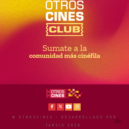
Facebook
X
Youtube
Instagram
© OTROSCINES - DESARROLLADO POR
TARSIO 2026
.