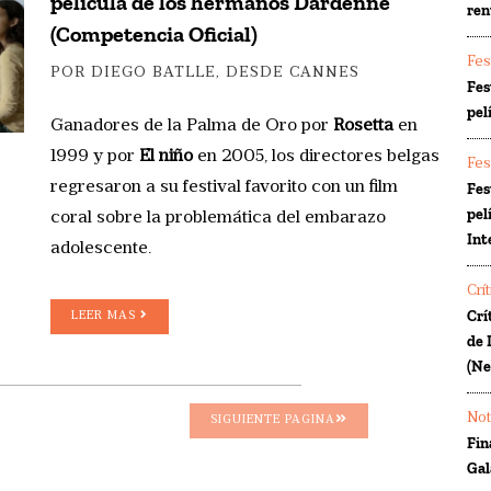
película de los hermanos Dardenne
ren
(Competencia Oficial)
Fes
POR DIEGO BATLLE, DESDE CANNES
Fes
pel
Ganadores de la Palma de Oro por
Rosetta
en
1999 y por
El niño
en 2005, los directores belgas
Fes
regresaron a su festival favorito con un film
Fes
pel
coral sobre la problemática del embarazo
Int
adolescente.
Crí
Crí
LEER MAS
de 
(Ne
Not
SIGUIENTE PAGINA
Fin
Gal