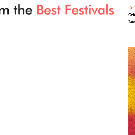
Crí
Crí
Luc