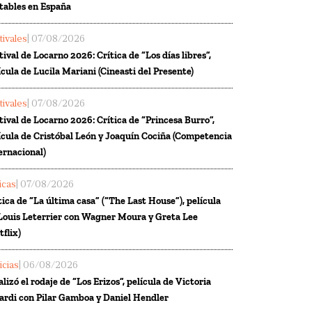
tables en España
tivales
| 07/08/2026
tival de Locarno 2026: Crítica de “Los días libres”,
ícula de Lucila Mariani (Cineasti del Presente)
tivales
| 07/08/2026
tival de Locarno 2026: Crítica de “Princesa Burro”,
ícula de Cristóbal León y Joaquín Cociña (Competencia
ernacional)
ticas
| 07/08/2026
tica de “La última casa” (“The Last House”), película
Louis Leterrier con Wagner Moura y Greta Lee
tflix)
icias
| 06/08/2026
alizó el rodaje de “Los Erizos”, película de Victoria
ardi con Pilar Gamboa y Daniel Hendler