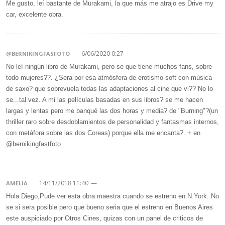
Me gusto, leí bastante de Murakami, la que más me atrajo es Drive my
car, excelente obra.
6/06/2020 0:27
—
@BERNIKINGFASFOTO
No leí ningún libro de Murakami, pero se que tiene muchos fans, sobre
todo mujeres??. ¿Sera por esa atmósfera de erotismo soft con música
de saxo? que sobrevuela todas las adaptaciones al cine que vi?? No lo
se...tal vez. A mi las películas basadas en sus libros? se me hacen
largas y lentas pero me banqué las dos horas y media? de "Burning"?(un
thriller raro sobre desdoblamientos de personalidad y fantasmas internos,
con metáfora sobre las dos Coreas) porque ella me encanta?. + en
@bernikingfastfoto
14/11/2018 11:40
—
AMELIA
Hola Diego,Pude ver esta obra maestra cuando se estreno en N York. No
se si sera posible pero que bueno seria que el estreno en Buenos Aires
este auspiciado por Otros Cines, quizas con un panel de criticos de