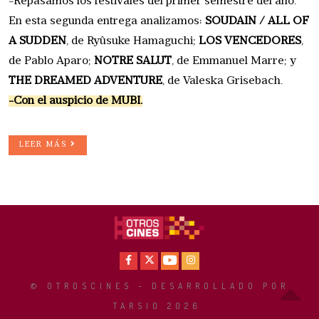
-Repasamos los festivales del primer semestre del año.
En esta segunda entrega analizamos:
SOUDAIN / ALL OF
A SUDDEN
, de Ryûsuke Hamaguchi;
LOS VENCEDORES
,
de Pablo Aparo;
NOTRE SALUT
, de Emmanuel Marre; y
THE DREAMED ADVENTURE
, de Valeska Grisebach.
-Con el auspicio de MUBI.
LEER MÁS
Facebook
X
Youtube
Instagram
© OTROSCINES - DESARROLLADO POR
TARSIO 2026
.