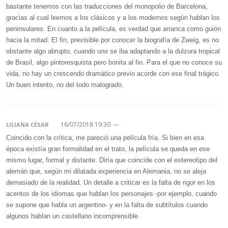
bastante tenemos con las traducciones del monopolio de Barcelona,
gracias al cual leemos a los clásicos y a los modernos según hablan los
peninsulares. En cuanto a la película, es verdad que arranca como guión
hacia la mitad. El fin, previsible por conocer la biografía de Zweig, es no
obstante algo abrupto, cuando uno se iba adaptando a la dulzura tropical
de Brasil, algo pintoresquista pero bonita al fin. Para el que no conoce su
vida, no hay un crescendo dramático previo acorde con ese final trágico.
Un buen intento, no del todo malogrado.
16/07/2018 19:30
—
LILIANA CÉSAR
Coincido con la crítica, me pareció una película fría. Si bien en esa
época existía gran formalidad en el trato, la película se queda en ese
mismo lugar, formal y distante. Diría que coincide con el estereotipo del
alemán que, según mi dilatada experiencia en Alemania, no se aleja
demasiado de la realidad. Un detalle a criticar es la falta de rigor en los
acentos de los idiomas que hablan los personajes -por ejemplo, cuando
se supone que habla un argentino- y en la falta de subtítulos cuando
algunos hablan un castellano incomprensible.