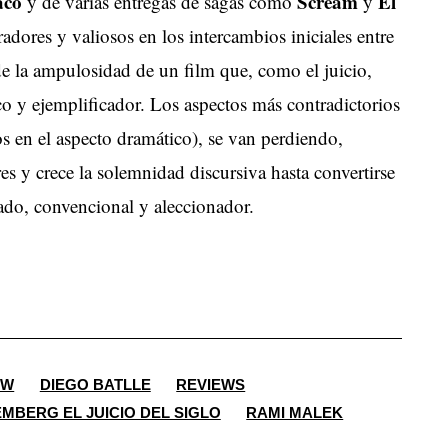
aco
Scream
El
y de varias entregas de sagas como
y
dores y valiosos en los intercambios iniciales entre
de la ampulosidad de un film que, como el juicio,
co y ejemplificador. Los aspectos más contradictorios
cos en el aspecto dramático), se van perdiendo,
s y crece la solemnidad discursiva hasta convertirse
yado, convencional y aleccionador.
EW
DIEGO BATLLE
REVIEWS
MBERG EL JUICIO DEL SIGLO
RAMI MALEK