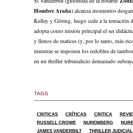
Zodí
Si Vanderbilt (guionista de la notable
Hombre Araña
) alcanza momentos desgarra
Kelley y Göring, luego cede a la tentación 
adopta como misión principal el ser didácti
y llenos de matices (y, por lo tanto, más ri
mientras se imponen los redobles de tambore
en un thriller tribunalicio demasiado subra
TAGS
CRITICAS
CRÍTICAS
CRITICA
REVI
RUSSELL CROWE
NUREMBERG
NURE
JAMES VANDERBILT
THRILLER JUDICIAL