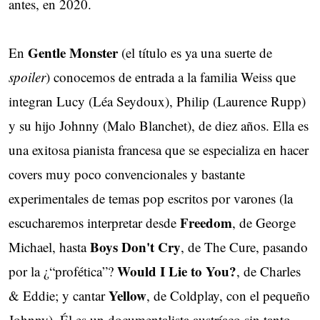
antes, en 2020.
Gentle Monster
En
(el título es ya una suerte de
spoiler
) conocemos de entrada a la familia Weiss que
integran Lucy (Léa Seydoux), Philip (Laurence Rupp)
y su hijo Johnny (Malo Blanchet), de diez años. Ella es
una exitosa pianista francesa que se especializa en hacer
covers muy poco convencionales y bastante
experimentales de temas pop escritos por varones (la
Freedom
escucharemos interpretar desde
, de George
Boys Don't Cry
Michael, hasta
, de The Cure, pasando
Would I Lie to You?
por la ¿“profética”?
, de Charles
Yellow
& Eddie; y cantar
, de Coldplay, con el pequeño
Johnny). Él es un documentalista austríaco sin tanto