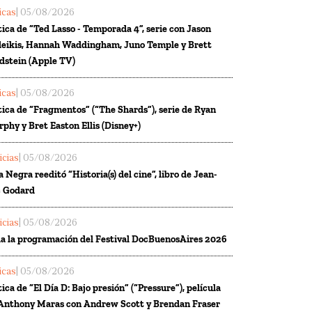
ticas
| 05/08/2026
tica de “Ted Lasso - Temporada 4”, serie con Jason
eikis, Hannah Waddingham, Juno Temple y Brett
dstein (Apple TV)
ticas
| 05/08/2026
tica de “Fragmentos” (“The Shards”), serie de Ryan
phy y Bret Easton Ellis (Disney+)
icias
| 05/08/2026
a Negra reeditó “Historia(s) del cine”, libro de Jean-
 Godard
icias
| 05/08/2026
a la programación del Festival DocBuenosAires 2026
ticas
| 05/08/2026
tica de “El Día D: Bajo presión” (“Pressure”), película
Anthony Maras con Andrew Scott y Brendan Fraser