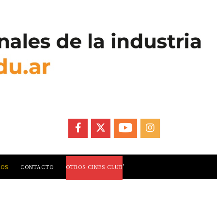
FACEBOOK
X
YOUTUBE
INSTAGRAM
,
LOS
CONTACTO
OTROS CINES CLUB