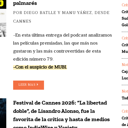
palmarés
Crí
Crí
POR DIEGO BATLLE Y MANU YÁÑEZ, DESDE
Sud
CANNES
Gol
-En esta última entrega del podcast analizamos
Crí
las películas premiadas, las que más nos
Crí
gustaron y las más controvertidas de esta
Mur
edición número 79.
Not
-Con el auspicio de MUBI.
Caj
Luc
LEER MAS
Not
Tod
Festival de Cannes 2026: “La libertad
doble”, de Lisandro Alonso, fue la
Crí
favorita de la crítica y hasta de medios
Crí
de 
como IndieWire y Variety