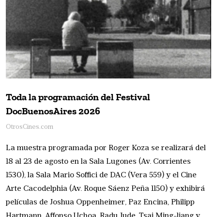
Toda la programación del Festival
DocBuenosAires 2026
OtrosCines.com
La muestra programada por Roger Koza se realizará del
18 al 23 de agosto en la Sala Lugones (Av. Corrientes
1530), la Sala Mario Soffici de DAC (Vera 559) y el Cine
Arte Cacodelphia (Av. Roque Sáenz Peña 1150) y exhibirá
películas de Joshua Oppenheimer, Paz Encina, Philipp
Hartmann, Affonso Uchoa, Radu Jude, Tsai Ming-liang y