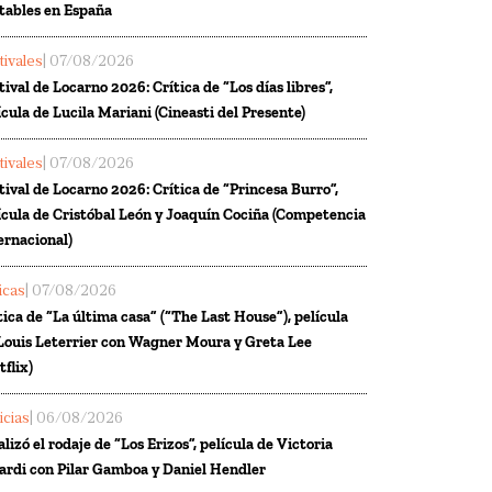
tables en España
tivales
| 07/08/2026
tival de Locarno 2026: Crítica de “Los días libres”,
ícula de Lucila Mariani (Cineasti del Presente)
tivales
| 07/08/2026
tival de Locarno 2026: Crítica de “Princesa Burro”,
ícula de Cristóbal León y Joaquín Cociña (Competencia
ernacional)
ticas
| 07/08/2026
tica de “La última casa” (“The Last House”), película
Louis Leterrier con Wagner Moura y Greta Lee
tflix)
icias
| 06/08/2026
alizó el rodaje de “Los Erizos”, película de Victoria
ardi con Pilar Gamboa y Daniel Hendler