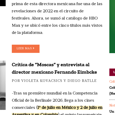
prima de esta directora mexicana fue una de las
revelaciones de 2022 en el circuito de
festivales. Ahora, se sumó al catálogo de HBO
Max y se ubicó entre los cinco títulos más vistos
de la plataforma.
LEER MAS
Crítica de “Moscas” y entrevista al
director mexicano Fernando Eimbcke
POR VIOLETA KOVACSICS Y DIEGO BATLLE
Crí
Crí
-Tras su première mundial en la Competencia
(Ne
Oficial de la Berlinale 2026, llega a los cines
Not
comerciales (
1º de julio en México y 2 de julio en
Un 
Argentina y en Colombia
) el quinto largometraje