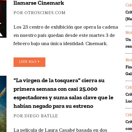
llamarse Cinemark
Crí
Crí
POR OTROSCINES.COM
(Ne
Los 23 centro de exhibición que opera la cadena
Not
en nuestro país quedan desde este martes 3 de
Un 
febrero bajo una única identidad: Cinemark.
ren
Not
LEER MAS
Fin
Gal
“La virgen de la tosquera” cierra su
primera semana con casi 25.000
Crí
Crí
espectadores y suma salas clave que le
Luc
habían negado para su estreno
Crí
POR DIEGO BATLLE
Crí
co
La película de Laura Casabé basada en dos