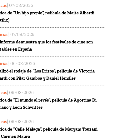
ticas
| 07/08/2026
tica de “Un hijo propio”, película de Maite Alberdi
tflix)
icias
| 07/08/2026
informe demuestra que los festivales de cine son
tables en España
icias
| 06/08/2026
alizó el rodaje de “Los Erizos”, película de Victoria
ardi con Pilar Gamboa y Daniel Hendler
ticas
| 06/08/2026
tica de “El mundo al revés”, película de Agostina Di
iano y Leon Schwitter
ticas
| 06/08/2026
tica de “Calle Málaga”, película de Maryam Touzani
n Carmen Maura