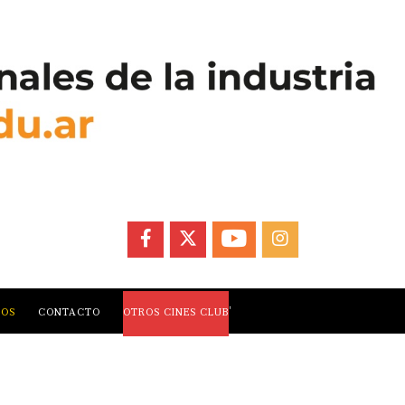
FACEBOOK
X
YOUTUBE
INSTAGRAM
,
LOS
CONTACTO
OTROS CINES CLUB