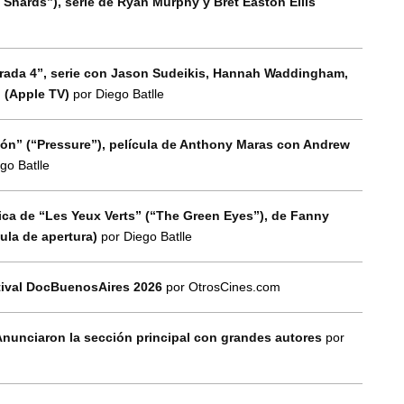
 Shards”), serie de Ryan Murphy y Bret Easton Ellis
orada 4”, serie con Jason Sudeikis, Hannah Waddingham,
n (Apple TV)
por Diego Batlle
esión” (“Pressure”), película de Anthony Maras con Andrew
go Batlle
tica de “Les Yeux Verts” (“The Green Eyes”), de Fanny
cula de apertura)
por Diego Batlle
tival DocBuenosAires 2026
por OtrosCines.com
Anunciaron la sección principal con grandes autores
por