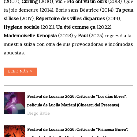
(2007),
Curling
(2010),
Vic + Flo ont vu un ours
(2013), Que
ta joie demeure (2014), Boris sans Béatrice (2014),
Ta peau
si lisse
(2017),
Répertoire des villes disparues
(2019),
Hygiène sociale
(2021),
Un été comme ça
(2022),
Mademoiselle Kenopsia
(2023) y
Paul
(2025) regresó a la
muestra suiza con otra de sus provocadoras e incómodas
apuestas.
LEER MÁS
Festival de Locarno 2026: Crítica de “Los días libres”,
película de Lucila Mariani (Cineasti del Presente)
Diego Batlle
Festival de Locarno 2026: Crítica de “Princesa Burro”,