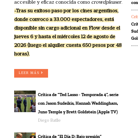
co
accesible y eficaz conocida como
crowdpleaser
.
-Tras su exitoso paso por los cines argentinos,
Crí
donde convocó a 33.000 espectadores, está
Crí
disponible sin cargo adicional en Flow desde el
Sud
jueves 6 y hasta el miércoles 12 de agosto de
Gol
2026 (luego el alquiler cuesta 650 pesos por 48
horas).
LEER MÁS
Crítica de “Ted Lasso - Temporada 4”, serie
con Jason Sudeikis, Hannah Waddingham,
Juno Temple y Brett Goldstein (Apple TV)
Diego Batlle
Crítica de “El Día D: Bajo presión”