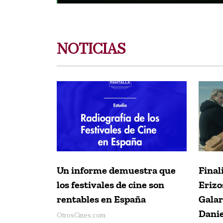
NOTICIAS
Un informe demuestra que
Final
los festivales de cine son
Erizo
rentables en España
Galar
Danie
OtrosCines.com