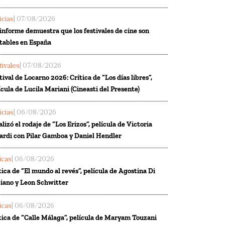
icias
| 07/08/2026
informe demuestra que los festivales de cine son
tables en España
tivales
| 07/08/2026
tival de Locarno 2026: Crítica de “Los días libres”,
ícula de Lucila Mariani (Cineasti del Presente)
icias
| 06/08/2026
alizó el rodaje de “Los Erizos”, película de Victoria
ardi con Pilar Gamboa y Daniel Hendler
ticas
| 06/08/2026
tica de “El mundo al revés”, película de Agostina Di
iano y Leon Schwitter
ticas
| 06/08/2026
tica de “Calle Málaga”, película de Maryam Touzani