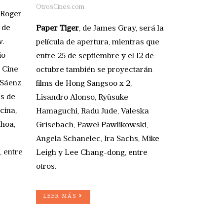
OtrosCines.com
 Roger
 de
Paper Tiger
, de James Gray, será la
v.
película de apertura, mientras que
io
entre 25 de septiembre y el 12 de
l Cine
octubre también se proyectarán
 Sáenz
films de Hong Sangsoo x 2,
as de
Lisandro Alonso, Ryûsuke
cina,
Hamaguchi, Radu Jude, Valeska
choa,
Grisebach, Paweł Pawlikowski,
Angela Schanelec, Ira Sachs, Mike
 entre
Leigh y Lee Chang-dong, entre
otros.
LEER MÁS