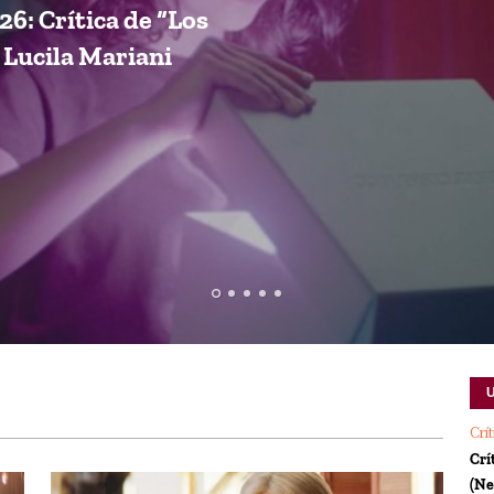
26: Crítica de “Los
e Lucila Mariani
Crí
Crí
(Ne