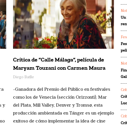
Not
Un 
ren
Fes
Fes
pel
Crítica de “Calle Málaga”, película de
Not
Maryam Touzani con Carmen Maura
Fin
Gal
Diego Batlle
ra
-Ganadora del Premio del Público en festivales
Crí
Crí
como los de Venecia (sección Orizzonti), Mar
Luc
s y
del Plata, Mill Valley, Denver y Tromsø, esta
producción ambientada en Tánger es un ejemplo
Crí
omo
exitoso de cómo implementar la idea de cine
Crí