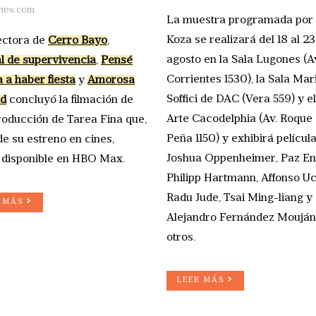
nes.com
La muestra programada por
Koza se realizará del 18 al 23
ectora de
Cerro Bayo
,
agosto en la Sala Lugones (A
 de supervivencia
,
Pensé
Corrientes 1530), la Sala Mar
a a haber fiesta
y
Amorosa
Soffici de DAC (Vera 559) y e
ad
concluyó la filmación de
Arte Cacodelphia (Av. Roque
roducción de Tarea Fina que,
Peña 1150) y exhibirá películ
de su estreno en cines,
Joshua Oppenheimer, Paz En
 disponible en HBO Max.
Philipp Hartmann, Affonso U
Radu Jude, Tsai Ming-liang y
R MÁS
Alejandro Fernández Mouján,
otros.
LEER MÁS