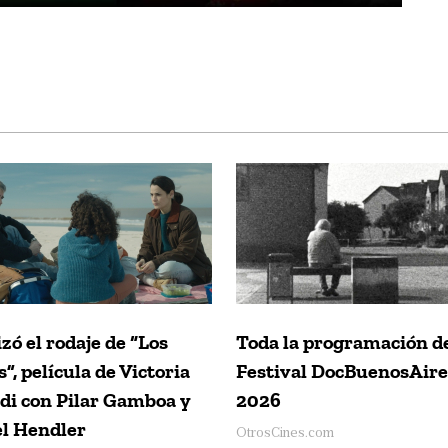
izó el rodaje de “Los
Toda la programación d
s”, película de Victoria
Festival DocBuenosAire
di con Pilar Gamboa y
2026
l Hendler
OtrosCines.com