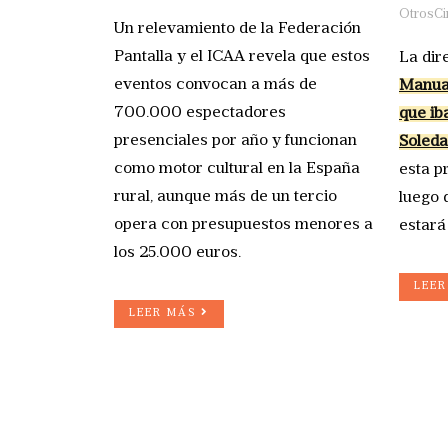
OtrosCi
Un relevamiento de la Federación
Pantalla y el ICAA revela que estos
La dir
eventos convocan a más de
Manual
700.000 espectadores
que ib
presenciales por año y funcionan
Soled
como motor cultural en la España
esta p
rural, aunque más de un tercio
luego 
opera con presupuestos menores a
estará
los 25.000 euros.
LEE
LEER MÁS