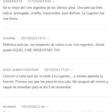
31/10/2023 9:30
—
GODARDISTA
De lo mejor del cine argentino de los últimos años. Una película libre,
lúdica, arriesgada, cinéfila, imprevisible, puro disfrute. La Lugones fue
una fiesta.
30/10/2023 19:12
—
ROSANA
Malisima pelicula, me arrepiento de volver a ver cine argentino, dónde
quedó AQUEL CINE ARGENTINO. FIN.
30/10/2023 15:53
—
DUFO. ALBERTO DUFOUR
Concurrí a verla ayer por la tarde a la Lugones....y estaba agotada la
función. Primera vez que me pasa en esa sala. Me aseguré allí mismo y
saqué de inmediato para el día 5 de noviembre.
29/10/2023 2:44
—
RICARDO