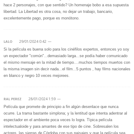
hace 2 personajes, con que sentido? Un homenaje bobo a esa supuesta
libertad. La Libertad es otra cosa, no dejar un trabajo, bancario,
excelentemente pago, porque es monótono.
29/01/2024 0:42
—
LALO
Si la película es buena solo para los cinéfilos expertos, entonces yo soy
un expectador "común"...demasiado larga...se podía haber comunicado
el mismo mensaje en la mitad de tiempo....muchos tiempos muertos con
la misma imagen sin decir nada...el film...5 puntos , hay films nacionales
en blanco y negro 10 veces mejorees.
28/01/2024 1:59
—
RAL PEREZ
Película que promete de principio a fin algún desenlace que nunca
ocurre. La trama bastante simplona; y la lentitud que intenta adentrar al
espectador en el ambiente poca veces lo logra. Típica película
intelectualoide y para amantes de ese tipo de cine. Sobresalen los
actores, las sierras de Córdoba con sus paisajes y que la película sea