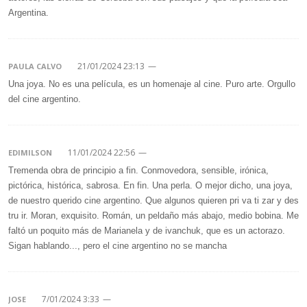
Argentina.
21/01/2024 23:13
—
PAULA CALVO
Una joya. No es una película, es un homenaje al cine. Puro arte. Orgullo
del cine argentino.
11/01/2024 22:56
—
EDIMILSON
Tremenda obra de principio a fin. Conmovedora, sensible, irónica,
pictórica, histórica, sabrosa. En fin. Una perla. O mejor dicho, una joya,
de nuestro querido cine argentino. Que algunos quieren pri va ti zar y des
tru ir. Moran, exquisito. Román, un peldaño más abajo, medio bobina. Me
faltó un poquito más de Marianela y de ivanchuk, que es un actorazo.
Sigan hablando..., pero el cine argentino no se mancha
7/01/2024 3:33
—
JOSE