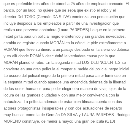
que es preferible tres años de cárcel a 25 años de empleado bancario. El
banco, por un lado, no quiere que se sepa que existió el robo y el
director Del TORO (Germán DA SILVA) comienza una persecución que
incluye despidos a los empleados a partir de una investigación que
realiza una perversa contadora (Laura PAREDES) Lo que en la primera
mitad pinta para un policial negro entretenido y sin grandes novedades,
cambia de registro cuando MORÁN en la cárcel le pide extrañamente a
ROMÁN que lleve su dinero a un paisaje desloado en la sierra cordobesa
y es allí donde ROMÁN descubrirá la verdadera causa por la que
MORÁN planeó el robo. En la segunda mitad LOS DELINCUENTES se
convierte en una gran película al romper el molde del policial negro inicial
Lo oscuro del policial negro de la primera mitad pasa a ser luminoso en
la segunda mitad cuando aparece una encendida defensa de la libertad
de los seres humanos para poder elegir otra manera de vivir, lejos de la
locura de las grandes ciudades y con una mejor convivencia con la
naturaleza. La película además de estar bien filmada cuenta con dos
actores protagonistas insuperables y con dos actuaciones de reparto
muy buenas como la de Germán DA SILVA y LAURA PAREDES. Rodrigo
MORENO construye, de menor a mayor, una gran película (8/10)