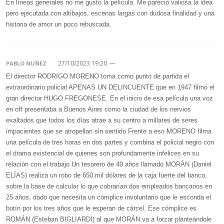
En líneas generales no me gustó la película. Me pareció valiosa la idea
pero ejecutada con altibajos, escenas largas con dudosa finalidad y una
historia de amor un poco rebuscada.
27/10/2023 19:20
—
PABLO NUÑEZ
El director RODRIGO MORENO toma como punto de partida el
extraordinario policial APENAS UN DELINCUENTE que en 1947 filmó el
gran director HUGO FREGONESE. En el inicio de esa película una voz
en off presentaba a Buenos Aires como la ciudad de los nervios
exaltados que todos los días atrae a su centro a millares de seres
impacientes que se atropellan sin sentido Frente a eso MORENO filma
una película de tres horas en dos partes y combina el policial negro con
el drama existencial de quienes son profundamente infelices en su
relación con el trabajo Un tesorero de 40 años llamado MORÁN (Daniel
ELÍAS) realiza un robo de 650 mil dólares de la caja fuerte del banco,
sobre la base de calcular lo que cobrarían dos empleados bancarios en
25 años, dado que necesita un cómplice involuntario que le esconda el
botín por los tres años que le esperan de cárcel. Ese cómplice es
ROMÁN (Esteban BIGLIARDI) al que MORÁN va a forzar planteándole