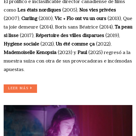
El prolífico e inclasificable director canadiense de films
como
Les états nordiques
(2005),
Nos vies privées
(2007),
Curling
(2010),
Vic + Flo ont vu un ours
(2013), Que
ta joie demeure (2014), Boris sans Béatrice (2014),
Ta peau
si lisse
(2017),
Répertoire des villes disparues
(2019),
Hygiène sociale
(2021),
Un été comme ça
(2022),
Mademoiselle Kenopsia
(2023) y
Paul
(2025) regresó a la
muestra suiza con otra de sus provocadoras e incómodas
apuestas.
LEER MÁS