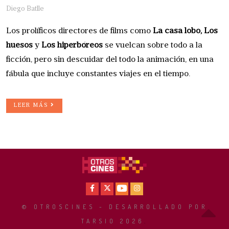
Diego Batlle
Los prolíficos directores de films como
La casa lobo, Los
huesos
y
Los hiperbóreos
se vuelcan sobre todo a la
ficción, pero sin descuidar del todo la animación, en una
fábula que incluye constantes viajes en el tiempo.
LEER MÁS
Facebook
X
Youtube
Instagram
© OTROSCINES - DESARROLLADO POR
TARSIO 2026
.