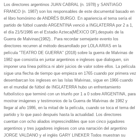
Los directores argentinos JUAN CABRAL (n. 1978) y SANTIAGO
FRANCO (n. 1987) son los responsables de este documental basado en
el libro homónimo de ANDRÉS BURGO. En apariencia el tema sería el
partido de fútbol cuando ARGENTINA venció a INGLATERRA por 2 a 1,
el día 21/5/1986 en el Estadio Azteca(MÉXICO DF),después de la
Guerra de Malvinas(1982).. Para recordar semejante evento los
directores recurren al método desarrollado por LOLA ARIAS en la
película "TEATRO DE GUERRA" (2018) sobre la guerra de Malvinas de
1982 que consistía en juntar argentinos e ingleses que dialoguen, sin
imponer una línea política ni abrir juicios de valor sobre ellos. La película
sigue una flecha de tiempo que empieza en 1765 cuando por primera vez
desembarcan los ingleses en las Islas Malvinas, sigue en 1966 cuando
en el mundial de fútbol de INGLATERRA hubo un enfrentamiento
futbolístico que terminó con un triunfo por 1 a 0 sobre ARGENTINA, para
mostrar imágenes y testimonios de la Guerra de Malvinas de 1982 y
llegar al año 1986, en la mitad de la película, cuando se toca el tema del
partido y lo que pasó después hasta la actualidad. Los directores
cuentan con ocho aliados imprescindibles que son cinco jugadores
argentinos y tres jugadores ingleses con una narración del argentino
JORGE VALDANO y el inglés GARY LINEKER Todos muestran su