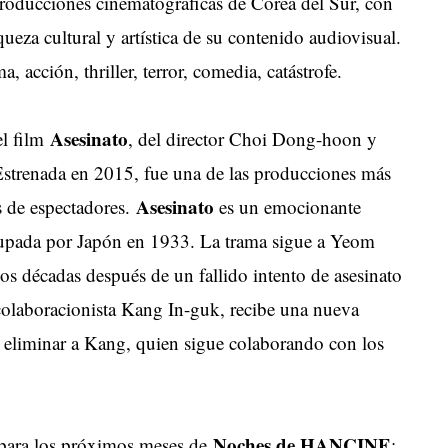
producciones cinematográficas de Corea del Sur, con
iqueza cultural y artística de su contenido audiovisual.
, acción, thriller, terror, comedia, catástrofe.
Asesinato
el film
, del director Choi Dong-hoon y
Estrenada en 2015, fue una de las producciones más
Asesinato
s de espectadores.
es un emocionante
ocupada por Japón en 1933. La trama sigue a Yeom
os décadas después de un fallido intento de asesinato
colaboracionista Kang In-guk, recibe una nueva
ra eliminar a Kang, quien sigue colaborando con los
Noches de HANCINE
 para los próximos meses de
: