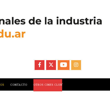
FACEBOOK
X
YOUTUBE
INSTAGRAM
,
LOS
CONTACTO
OTROS CINES CLUB