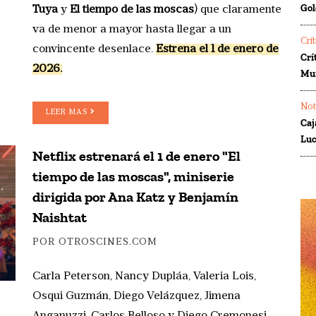
Gol
Tuya
y
El tiempo de las moscas
) que claramente
va de menor a mayor hasta llegar a un
Crí
convincente desenlace.
Estrena el 1 de enero de
Crí
2026.
Mur
Not
LEER MAS
Caj
Luc
Netflix estrenará el 1 de enero "El
tiempo de las moscas", miniserie
dirigida por Ana Katz y Benjamín
Naishtat
POR OTROSCINES.COM
Carla Peterson, Nancy Dupláa, Valeria Lois,
Osqui Guzmán, Diego Velázquez, Jimena
Anganuzzi, Carlos Belloso y Diego Cremonesi