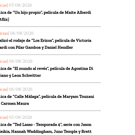
ticas
| 07/08/2026
tica de “Un hijo propio”, película de Maite Alberdi
tflix)
icias
| 06/08/2026
alizó el rodaje de “Los Erizos”, película de Victoria
ardi con Pilar Gamboa y Daniel Hendler
ticas
| 06/08/2026
tica de “El mundo al revés”, película de Agostina Di
iano y Leon Schwitter
ticas
| 06/08/2026
tica de “Calle Málaga”, película de Maryam Touzani
n Carmen Maura
ticas
| 05/08/2026
tica de “Ted Lasso - Temporada 4”, serie con Jason
eikis, Hannah Waddingham, Juno Temple y Brett