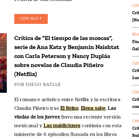
Crí
Crí
LEER MAS
(Ne
Not
Crítica de “El tiempo de las moscas”,
Fin
serie de Ana Katz y Benjamín Naishtat
Gal
con Carla Peterson y Nancy Dupláa
sobre novelas de Claudia Piñeiro
Crí
Crí
(Netflix)
Luc
POR DIEGO BATLLE
Crí
Crí
El romance artístico entre Netflix y la escritora
co
Claudia Piñeiro tras
El Reino
,
Elena sabe
,
Las
viudas de los jueves
(tuvo una reciente versión
Crí
mexicana) y
Las maldiciones
continúa con esta
Crí
miniserie de 6 episodios (basada en los libros
Sud