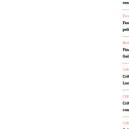
ren
Fes
Fes
pel
Not
Fin
Gal
Crí
Crí
Luc
Crí
Crí
co
Crí