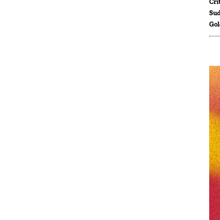
Crí
Sud
Gol