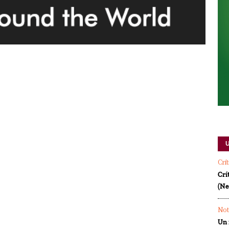
Crí
Crí
(Ne
Not
Un 