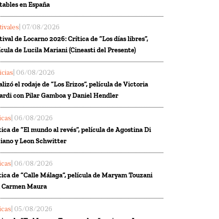
tables en España
tivales
| 07/08/2026
tival de Locarno 2026: Crítica de “Los días libres”,
ícula de Lucila Mariani (Cineasti del Presente)
icias
| 06/08/2026
alizó el rodaje de “Los Erizos”, película de Victoria
ardi con Pilar Gamboa y Daniel Hendler
ticas
| 06/08/2026
tica de “El mundo al revés”, película de Agostina Di
iano y Leon Schwitter
ticas
| 06/08/2026
tica de “Calle Málaga”, película de Maryam Touzani
n Carmen Maura
ticas
| 05/08/2026