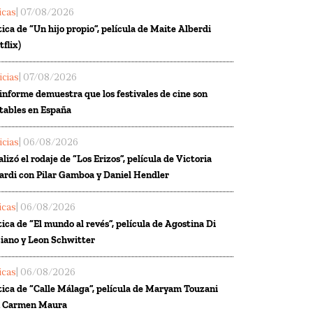
ticas
| 07/08/2026
tica de “Un hijo propio”, película de Maite Alberdi
tflix)
icias
| 07/08/2026
informe demuestra que los festivales de cine son
tables en España
icias
| 06/08/2026
alizó el rodaje de “Los Erizos”, película de Victoria
ardi con Pilar Gamboa y Daniel Hendler
ticas
| 06/08/2026
tica de “El mundo al revés”, película de Agostina Di
iano y Leon Schwitter
ticas
| 06/08/2026
tica de “Calle Málaga”, película de Maryam Touzani
n Carmen Maura