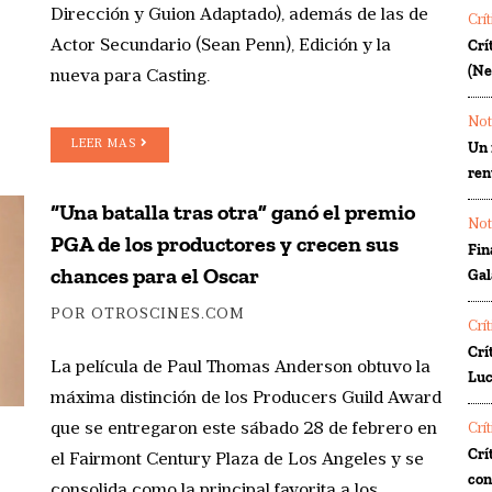
Dirección y Guion Adaptado), además de las de
Crí
Crí
Actor Secundario (Sean Penn), Edición y la
(Ne
nueva para Casting.
Not
LEER MAS
Un 
ren
“Una batalla tras otra” ganó el premio
Not
PGA de los productores y crecen sus
Fin
chances para el Oscar
Gal
POR OTROSCINES.COM
Crí
Crí
La película de Paul Thomas Anderson obtuvo la
Luc
máxima distinción de los Producers Guild Award
que se entregaron este sábado 28 de febrero en
Crí
Crí
el Fairmont Century Plaza de Los Angeles y se
co
consolida como la principal favorita a los