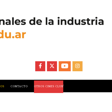
FACEBOOK
X
YOUTUBE
INSTAGRAM
,
LOS
CONTACTO
OTROS CINES CLUB