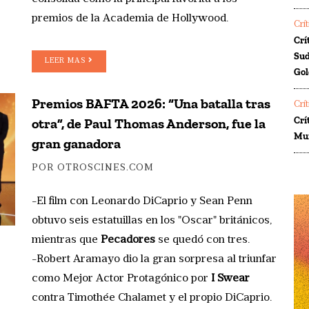
premios de la Academia de Hollywood.
Crí
Crí
Sud
LEER MAS
Gol
Premios BAFTA 2026: “Una batalla tras
Crí
Crí
otra”, de Paul Thomas Anderson, fue la
Mur
gran ganadora
POR OTROSCINES.COM
-El film con Leonardo DiCaprio y Sean Penn
obtuvo seis estatuillas en los "Oscar" británicos,
mientras que
Pecadores
se quedó con tres.
-Robert Aramayo dio la gran sorpresa al triunfar
como Mejor Actor Protagónico por
I Swear
contra Timothée Chalamet y el propio DiCaprio.