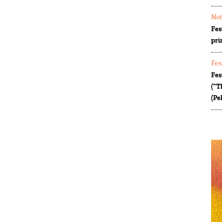
Not
Fes
pri
Fes
Fes
(“T
(Pe