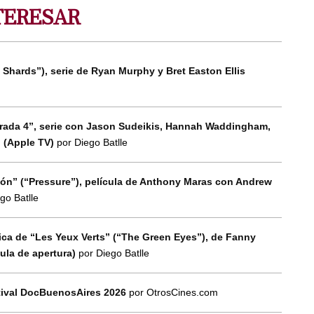
TERESAR
 Shards”), serie de Ryan Murphy y Bret Easton Ellis
orada 4”, serie con Jason Sudeikis, Hannah Waddingham,
n (Apple TV)
por Diego Batlle
esión” (“Pressure”), película de Anthony Maras con Andrew
go Batlle
tica de “Les Yeux Verts” (“The Green Eyes”), de Fanny
cula de apertura)
por Diego Batlle
tival DocBuenosAires 2026
por OtrosCines.com