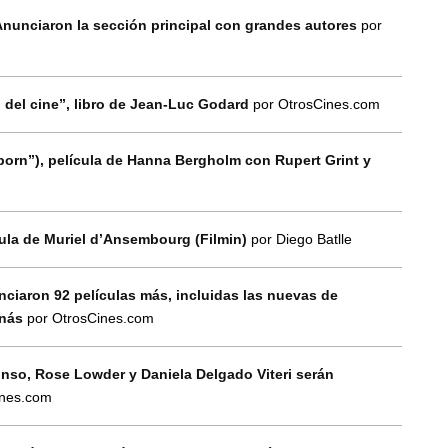
Anunciaron la sección principal con grandes autores
por
) del cine”, libro de Jean-Luc Godard
por OtrosCines.com
born”), película de Hanna Bergholm con Rupert Grint y
ícula de Muriel d’Ansembourg (Filmin)
por Diego Batlle
nciaron 92 películas más, incluidas las nuevas de
inás
por OtrosCines.com
onso, Rose Lowder y Daniela Delgado Viteri serán
ines.com