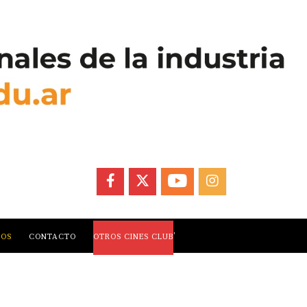
FACEBOOK
X
YOUTUBE
INSTAGRAM
,
LOS
CONTACTO
OTROS CINES CLUB