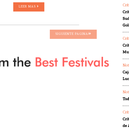
Crí
LEER MAS
Crí
Sud
Gol
SIGUIENTE PAGINA
Crí
Crí
Mur
Not
Caj
Luc
Not
Tod
Crí
Crí
de 