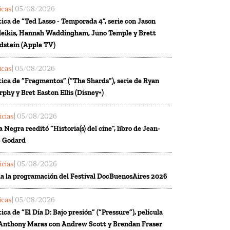
ticas
| 05/08/2026
tica de “Ted Lasso - Temporada 4”, serie con Jason
eikis, Hannah Waddingham, Juno Temple y Brett
dstein (Apple TV)
ticas
| 05/08/2026
tica de “Fragmentos” (“The Shards”), serie de Ryan
phy y Bret Easton Ellis (Disney+)
icias
| 05/08/2026
a Negra reeditó “Historia(s) del cine”, libro de Jean-
 Godard
icias
| 05/08/2026
a la programación del Festival DocBuenosAires 2026
ticas
| 05/08/2026
tica de “El Día D: Bajo presión” (“Pressure”), película
Anthony Maras con Andrew Scott y Brendan Fraser