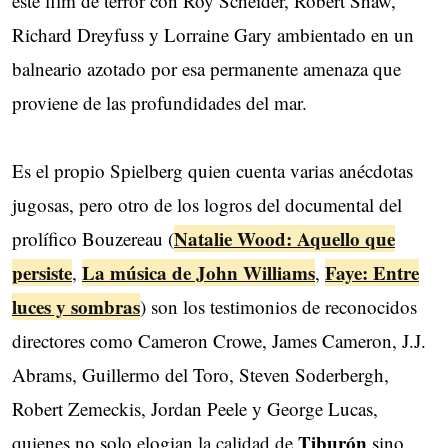
este film de terror con Roy Scheider, Robert Shaw,
Richard Dreyfuss y Lorraine Gary ambientado en un
balneario azotado por esa permanente amenaza que
proviene de las profundidades del mar.
Es el propio Spielberg quien cuenta varias anécdotas
jugosas, pero otro de los logros del documental del
Natalie Wood: Aquello que
prolífico Bouzereau (
persiste
La música de John Williams
Faye: Entre
,
,
luces y sombras
) son los testimonios de reconocidos
directores como Cameron Crowe, James Cameron, J.J.
Abrams, Guillermo del Toro, Steven Soderbergh,
Robert Zemeckis, Jordan Peele y George Lucas,
Tiburón
quienes no solo elogian la calidad de
sino