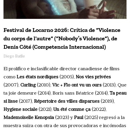
Festival de Locarno 2026: Crítica de “Violence
du corps de l'autre” (“Nobody’s Violence”), de
Denis Côté (Competencia Internacional)
Diego Batlle
El prolífico e inclasificable director canadiense de films
como
Les états nordiques
(2005),
Nos vies privées
(2007),
Curling
(2010),
Vic + Flo ont vu un ours
(2013), Que
ta joie demeure (2014), Boris sans Béatrice (2014),
Ta peau
si lisse
(2017),
Répertoire des villes disparues
(2019),
Hygiène sociale
(2021),
Un été comme ça
(2022),
Mademoiselle Kenopsia
(2023) y
Paul
(2025) regresó a la
muestra suiza con otra de sus provocadoras e incómodas