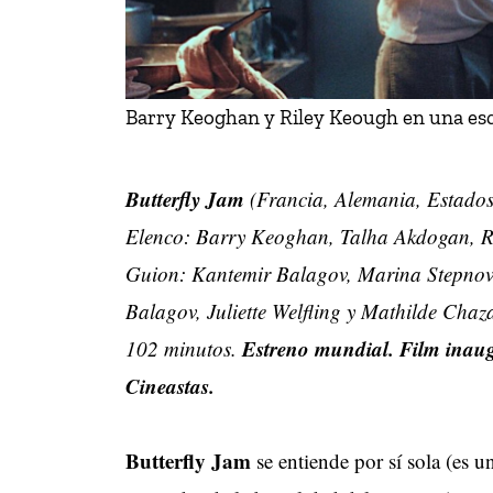
Barry Keoghan y Riley Keough en una esce
Butterfly Jam
(Francia, Alemania, Estados
Elenco: Barry Keoghan, Talha Akdogan, Ri
Guion: Kantemir Balagov, Marina Stepnova
Balagov, Juliette Welfling y Mathilde Cha
Estreno mundial. Film inaug
102 minutos.
Cineastas.
Butterfly Jam
se entiende por sí sola (es u