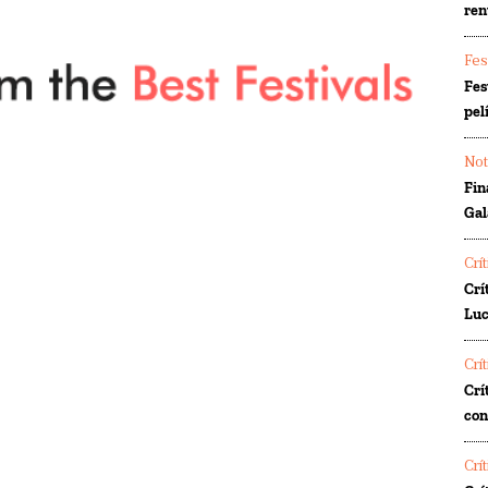
ren
Fes
Fes
pel
Not
Fin
Gal
Crí
Crí
Luc
Crí
Crí
co
Crí