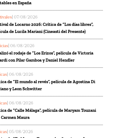
tables en España
tivales
| 07/08/2026
tival de Locarno 2026: Crítica de “Los días libres”,
ícula de Lucila Mariani (Cineasti del Presente)
icias
| 06/08/2026
alizó el rodaje de “Los Erizos”, película de Victoria
ardi con Pilar Gamboa y Daniel Hendler
ticas
| 06/08/2026
tica de “El mundo al revés”, película de Agostina Di
iano y Leon Schwitter
ticas
| 06/08/2026
tica de “Calle Málaga”, película de Maryam Touzani
n Carmen Maura
ticas
| 05/08/2026