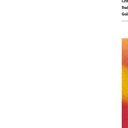
Crí
Sud
Gol