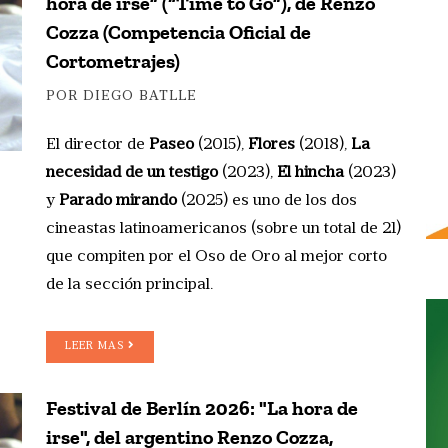
hora de irse” (“Time to Go”), de Renzo
Cozza (Competencia Oficial de
Cortometrajes)
POR DIEGO BATLLE
El director de
Paseo
(2015),
Flores
(2018),
La
necesidad de un testigo
(2023),
El hincha
(2023)
y
Parado mirando
(2025) es uno de los dos
cineastas latinoamericanos (sobre un total de 21)
que compiten por el Oso de Oro al mejor corto
de la sección principal.
LEER MAS
Festival de Berlín 2026: "La hora de
irse", del argentino Renzo Cozza,