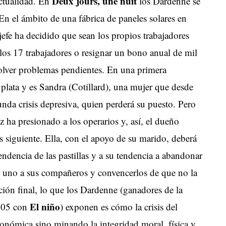
Deux jours, une nuit
actualidad. En
los Dardenne se
En el ámbito de una fábrica de paneles solares en
 jefe ha decidido que sean los propios trabajadores
los 17 trabajadores o resignar un bono anual de mil
solver problemas pendientes. En una primera
 plata y es Sandra (Cotillard), una mujer que desde
unda crisis depresiva, quien perderá su puesto. Pero
 ha presionado a los operarios y, así, el dueño
s siguiente. Ella, con el apoyo de su marido, deberá
ndencia de las pastillas y a su tendencia a abandonar
r uno a sus compañeros y convencerlos de que no la
ución final, lo que los Dardenne (ganadores de la
El niño
005 con
) exponen es cómo la crisis del
onómica sino minando la integridad moral, física y