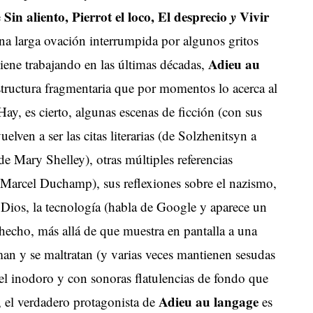
Sin aliento, Pierrot el loco, El desprecio
y
Vivir
e
una larga ovación interrumpida por algunos gritos
Adieu au
 viene trabajando en las últimas décadas,
structura fragmentaria que por momentos lo acerca al
Hay, es cierto, algunas escenas de ficción (con sus
lven a ser las citas literarias (de Solzhenitsyn a
e Mary Shelley), otras múltiples referencias
 Marcel Duchamp), sus reflexiones sobre el nazismo,
, Dios, la tecnología (habla de Google y aparece un
hecho, más allá de que muestra en pantalla a una
an y se maltratan (y varias veces mantienen sesudas
el inodoro y con sonoras flatulencias de fondo que
Adieu au langage
), el verdadero protagonista de
es