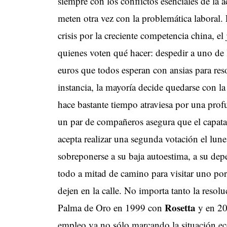
siempre con los conflictos esenciales de la 
meten otra vez con la problemática laboral. 
crisis por la creciente competencia china, el
quienes voten qué hacer: despedir a uno de 
euros que todos esperan con ansias para re
instancia, la mayoría decide quedarse con la
hace bastante tiempo atraviesa por una prof
un par de compañeros asegura que el capataz
acepta realizar una segunda votación el lune
sobreponerse a su baja autoestima, a su depe
todo a mitad de camino para visitar uno po
dejen en la calle. No importa tanto la resol
Rosetta
Palma de Oro en 1999 con
y en 2
empleo va no sólo marcando la situación ec