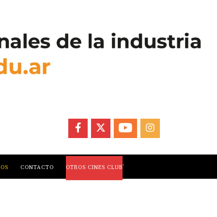
FACEBOOK
X
YOUTUBE
INSTAGRAM
,
LOS
CONTACTO
OTROS CINES CLUB