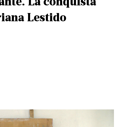
ante. La conquista
riana Lestido