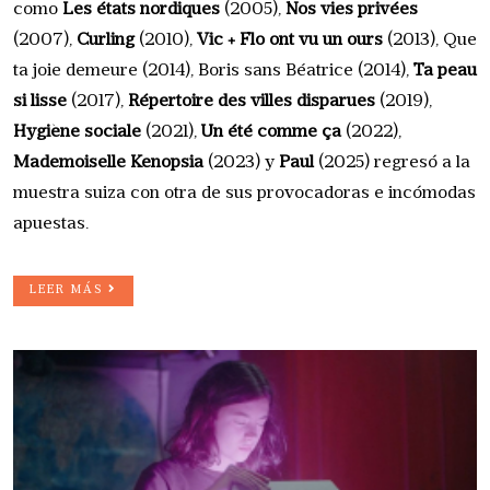
como
Les états nordiques
(2005),
Nos vies privées
(2007),
Curling
(2010),
Vic + Flo ont vu un ours
(2013), Que
ta joie demeure (2014), Boris sans Béatrice (2014),
Ta peau
si lisse
(2017),
Répertoire des villes disparues
(2019),
Hygiène sociale
(2021),
Un été comme ça
(2022),
Mademoiselle Kenopsia
(2023) y
Paul
(2025) regresó a la
muestra suiza con otra de sus provocadoras e incómodas
apuestas.
LEER MÁS